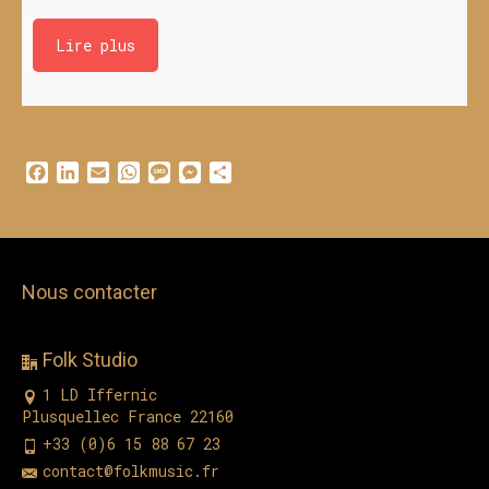
Lire plus
Facebook
LinkedIn
Email
WhatsApp
Message
Messenger
Partager
Nous contacter
Folk Studio
1 LD Iffernic
Plusquellec France 22160
+33 (0)6 15 88 67 23
contact@folkmusic.fr