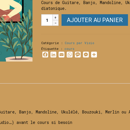
Cours de Guitare, Banjo, Mandoline, Uk
diatonique.
quantité
AJOUTER AU PANIER
de
Cours
par
Visio
Catégorie :
Cours par Visio
à
Étiquette :
cours
l'unité
Facebook
LinkedIn
Email
WhatsApp
Message
Messenger
Partager
(45
minutes)
Guitare, Banjo, Mandoline, Ukulélé, Bouzouki, Merlin ou 
udio…) avant le cours si besoin