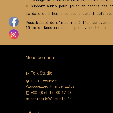
Support audio pour jouer en dehors des c
La date et l’heure du cours seront définie
Possibilité de s’inscrire à l’année avec un
10 mois. Nous contacter pour voir les dispo
Nous contacter
Folk Studio
1 LD Iffernic
Plusquellec France 22160
+33 (0)6 15 88 67 23
contact@folkmusic.fr